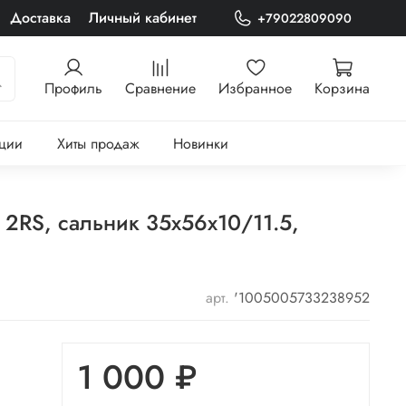
Доставка
Личный кабинет
+79022809090
Профиль
Сравнение
Избранное
Корзина
ции
Хиты продаж
Новинки
RS, сальник 35х56х10/11.5,
арт.
'1005005733238952
1 000 ₽