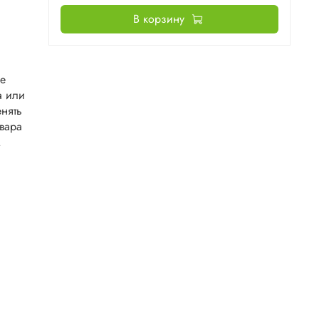
В корзину
не
а или
нять
овара
.