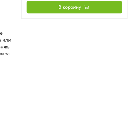
В корзину
не
а или
нять
овара
.