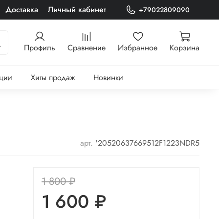
Доставка
Личный кабинет
+79022809090
Профиль
Сравнение
Избранное
Корзина
ции
Хиты продаж
Новинки
арт.
'20520637669512F1223NDR5
1 800 ₽
1 600 ₽