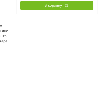
В корзину
не
а или
нять
овара
.