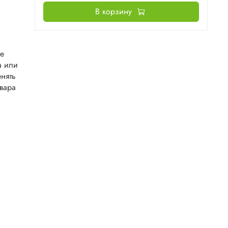
В корзину
не
а или
нять
овара
.