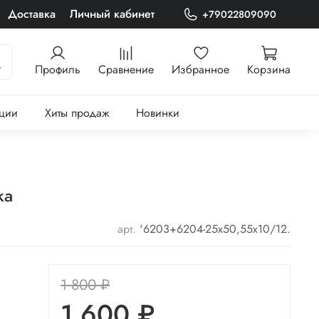
Доставка
Личный кабинет
+79022809090
Профиль
Сравнение
Избранное
Корзина
ции
Хиты продаж
Новинки
ка
арт.
'6203+6204-25х50,55х10/12.
1 800 ₽
1 600 ₽