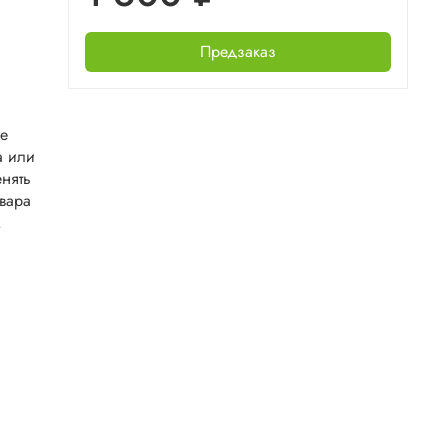
Предзаказ
не
а или
нять
овара
.