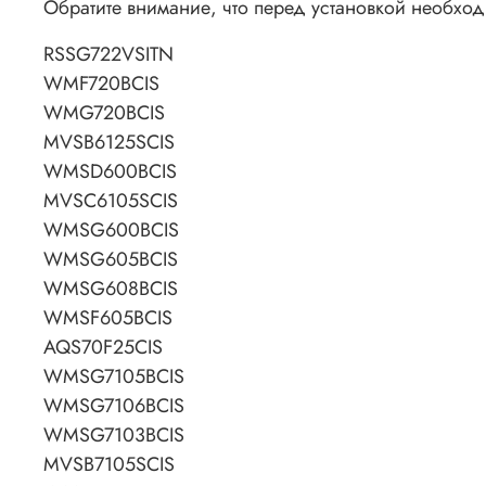
Обратите внимание, что перед установкой необхо
RSSG722VSITN
WMF720BCIS
WMG720BCIS
MVSB6125SCIS
WMSD600BCIS
MVSC6105SCIS
WMSG600BCIS
WMSG605BCIS
WMSG608BCIS
WMSF605BCIS
AQS70F25CIS
WMSG7105BCIS
WMSG7106BCIS
WMSG7103BCIS
MVSB7105SCIS