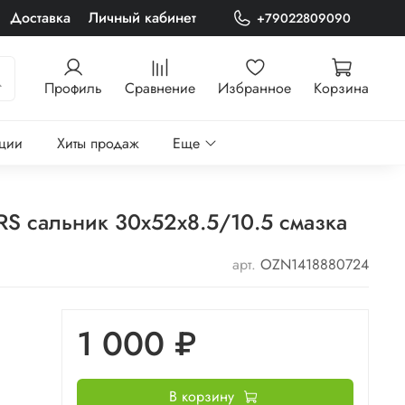
Доставка
Личный кабинет
+79022809090
Профиль
Сравнение
Избранное
Корзина
ции
Хиты продаж
Еще
S сальник 30х52х8.5/10.5 смазка
арт.
OZN1418880724
1 000 ₽
В корзину