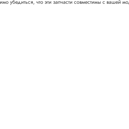
димо убедиться, что эти запчасти совместимы с вашей 
NWSK7125L
NWS7105L
NWS7105LB
NSL705LS
NWS7105LUZ
XWSE71251XWWGGUA
XWSA71051XWWBBUA
WMSF6051BUA
WMSF6041BUA
WMSD71051BUA
RST722STK
RSPG723DUA
RSPG723ZDUA
RSPD723DUA
RSPD723DUA
YSE2270ZWBUA
RST7229K
VMSG722STB