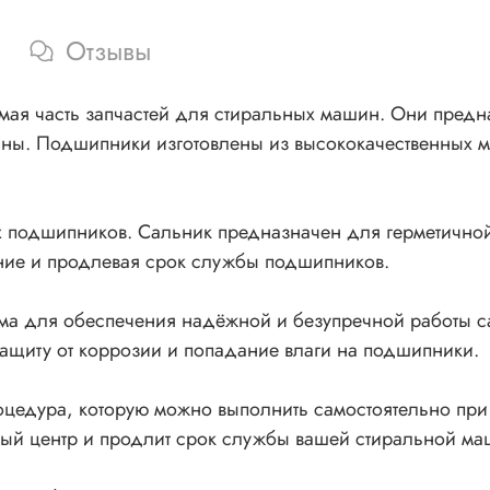
WMSF605BCIS
AQS70F25CIS
Отзывы
WMSG7105BCIS
WMSG7106BCIS
ая часть запчастей для стиральных машин. Они предн
WMSG7103BCIS
ы. Подшипники изготовлены из высококачественных м
MVSB7105SCIS
WMSG7125BCIS
MVSB7105XCIS
WMSD7105BCIS
ных подшипников. Сальник предназначен для герметично
WMSD7126BCIS
ние и продлевая срок службы подшипников.
WMSD7103BCIS
WMSD7125BCIS
дима для обеспечения надёжной и безупречной работы с
MVSE7125XCIS
защиту от коррозии и попадание влаги на подшипники.
WMSF603BCIS
AQS70F05SCIS
AQS70F05ICIS
едура, которую можно выполнить самостоятельно при 
AQS70L05CIS
сный центр и продлит срок службы вашей стиральной м
QVSB7105UCIS
WMSG7105BUZ