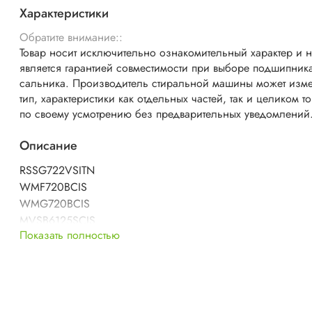
Характеристики
Обратите внимание::
Товар носит исключительно ознакомительный характер и 
является гарантией совместимости при выборе подшипник
сальника. Производитель стиральной машины может изме
тип, характеристики как отдельных частей, так и целиком т
по своему усмотрению без предварительных уведомлений
Описание
RSSG722VSITN
WMF720BCIS
WMG720BCIS
MVSB6125SCIS
Показать полностью
WMSD600BCIS
MVSC6105SCIS
WMSG600BCIS
WMSG605BCIS
WMSG608BCIS